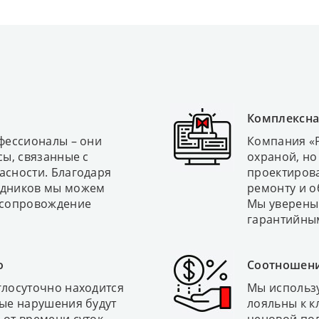
Комплексна
офессионалы – они
Компания «Р
сы, связанные с
охраной, но
асности. Благодаря
проектирова
удников мы можем
ремонту и о
 сопровождение
Мы уверены 
гарантийны
о
Соотношени
глосуточно находится
Мы использу
бые нарушения будут
лояльны к к