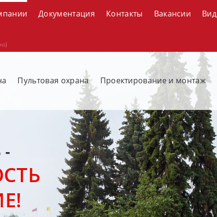
мпании
Документация
Контакты
Вакансии
Вид
но)
на
Пультовая охрана
Проектирование и монтаж
 -
ОСТЬ
Е!