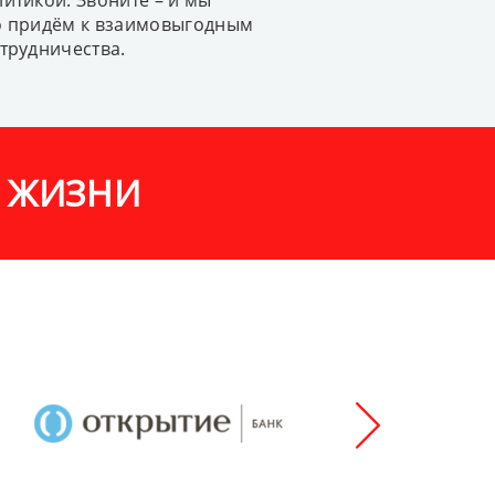
итикой. Звоните – и мы
о придём к взаимовыгодным
трудничества.
Й ЖИЗНИ